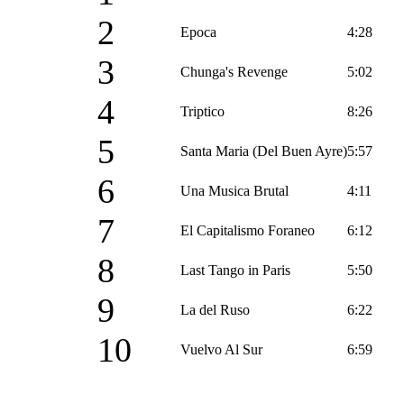
2
Epoca
4:28
3
Chunga's Revenge
5:02
4
Triptico
8:26
5
Santa Maria (Del Buen Ayre)
5:57
6
Una Musica Brutal
4:11
7
El Capitalismo Foraneo
6:12
8
Last Tango in Paris
5:50
9
La del Ruso
6:22
10
Vuelvo Al Sur
6:59