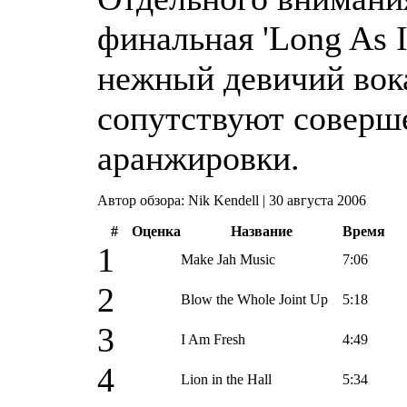
финальная 'Long As I 
нежный девичий вок
сопутствуют соверш
аранжировки.
Автор обзора: Nik Kendell | 30 августа 2006
#
Оценка
Название
Время
1
Make Jah Music
7:06
2
Blow the Whole Joint Up
5:18
3
I Am Fresh
4:49
4
Lion in the Hall
5:34