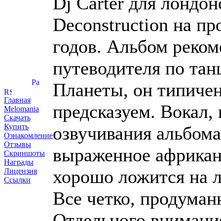
Dj Carter для лондон
Deconstruction на п
годов. Альбом реком
путеводителя по та
Планеты, он типичен
Главная
предсказуем. Вокал,
Melomania
Скачать
Купить
озвучивания альбома
Ознакомление
Отзывы
выраженное африкан
Скриншоты
Награды
хорошо ложится на 
Лицензия
Ссылки
Все четко, продуман
Отдельного внимани