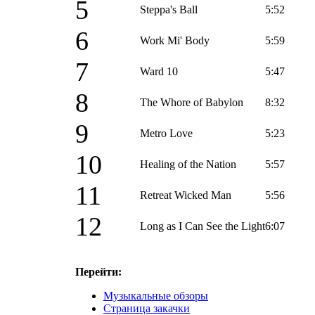
5
Steppa's Ball
5:52
6
Work Mi' Body
5:59
7
Ward 10
5:47
8
The Whore of Babylon
8:32
9
Metro Love
5:23
10
Healing of the Nation
5:57
11
Retreat Wicked Man
5:56
12
Long as I Can See the Light
6:07
Перейти:
Музыкальные обзоры
Страница закачки