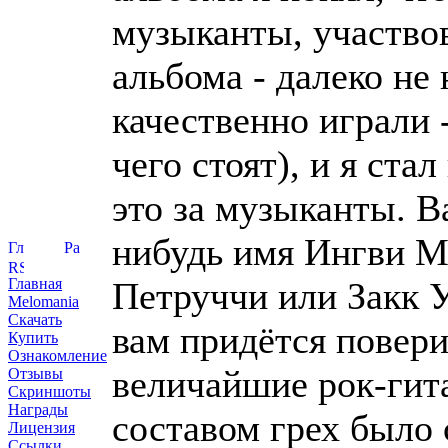
музыканты, участвов
альбома - далеко не
качественно играли 
чего стоят), и я ста
это за музыканты. В
нибудь имя Ингви 
Петруччи или Закк У
Главная
Melomania
Скачать
вам придётся поверит
Купить
Ознакомление
величайшие рок-гит
Отзывы
Скриншоты
Награды
составом грех было 
Лицензия
Ссылки