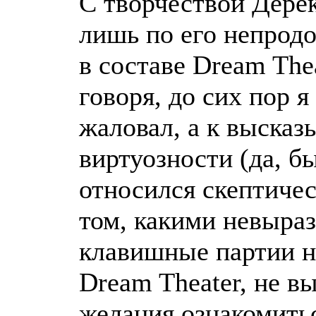
С творчествой Дере
лишь по его непрод
в составе Dream Thea
говоря, до сих пор я
жаловал, а к высказ
виртуозности (да, бы
относился скептиче
том, какими невыра
клавишные партии на 
Dream Theater, не в
желания ознакомитьс