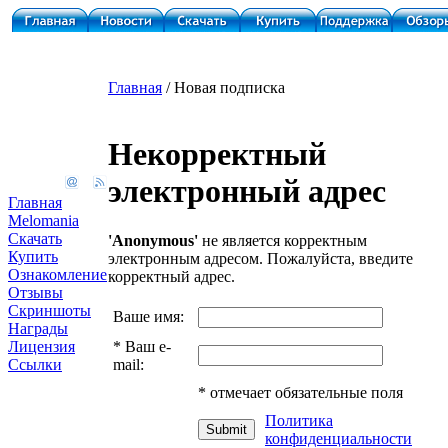
Главная
/ Новая подписка
Некорректный
электронный адрес
Главная
Melomania
Скачать
'Anonymous'
не является корректным
Купить
электронным адресом. Пожалуйста, введите
Ознакомление
корректный адрес.
Отзывы
Скриншоты
Ваше имя:
Награды
*
Ваш e-
Лицензия
mail:
Ссылки
*
отмечает обязательные поля
Политика
конфиденциальности