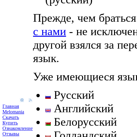
Прежде, чем браться
с нами
- не исключен
другой взялся за пе
язык.
Уже имеющиеся язы
Русский
Английский
Главная
Melomania
Скачать
Белорусский
Купить
Ознакомление
Голландский
Отзывы