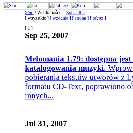
Start
/ Wiadomości
Subscribe
[ wsyzstkie ]
[ wzdania ]
[ strona ]
[ ofertz ]
[ 1 ]
Sep 25, 2007
Melomania 1.79: dostępna jes
katalogowania muzyki.
Wprowa
pobierania tekstów utworów z 
formatu CD-Text, poprawiono ob
innych...
Jul 31, 2007