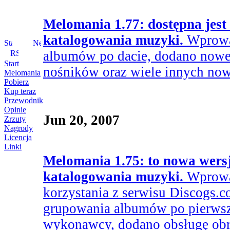
Melomania 1.77: dostępna jes
katalogowania muzyki.
Wprowa
albumów po dacie, dodano nowe
Start
nośników oraz wiele innych now
Melomania
Pobierz
Kup teraz
Przewodnik
Opinie
Jun 20, 2007
Zrzuty
Nagrody
Licencja
Linki
Melomania 1.75: to nowa wers
katalogowania muzyki.
Wprowa
korzystania z serwisu Discogs.
grupowania albumów po pierwsze
wykonawcy, dodano obsługę obra